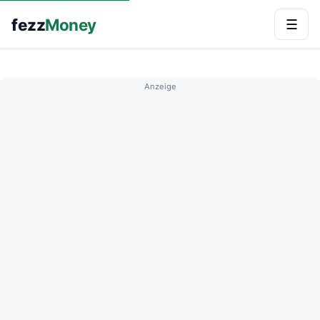
fezz
Money
☰